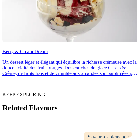
Berry & Cream Dream
Un dessert léger et élégant qui équilibre la richesse crémeuse avec la
douce acidité des fruits rouges. Des couches de glace Cassis &
Crème, de fruits frais et de crumble aux amandes sont sublimées par
de la crème fouettée et une meringue au yaourt croustillante, tandis
que des fruits surgelés et de la menthe fraîche apportent une touche
finale rafraîchissante.
KEEP EXPLORING
Related Flavours
Saveur à la demande