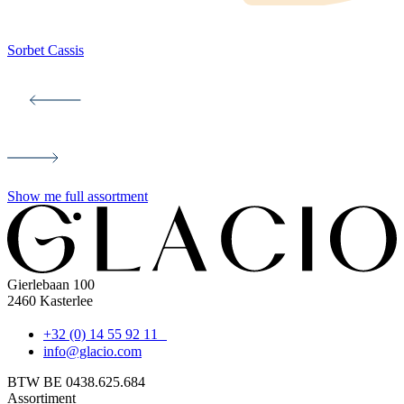
Sorbet Cassis
M
Show me full assortment
Gierlebaan 100
2460 Kasterlee
+32 (0) 14 55 92 11
info@glacio.com
BTW BE 0438.625.684
Assortiment